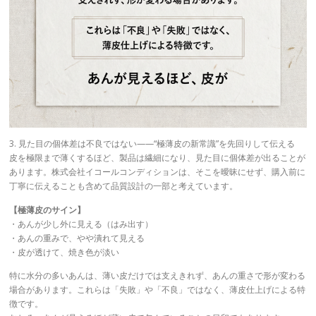
3. 見た目の個体差は不良ではない——“極薄皮の新常識”を先回りして伝える
皮を極限まで薄くするほど、製品は繊細になり、見た目に個体差が出ることが
あります。株式会社イコールコンディションは、そこを曖昧にせず、購入前に
丁寧に伝えることも含めて品質設計の一部と考えています。
【極薄皮のサイン】
・あんが少し外に見える（はみ出す）
・あんの重みで、やや潰れて見える
・皮が透けて、焼き色が淡い
特に水分の多いあんは、薄い皮だけでは支えきれず、あんの重さで形が変わる
場合があります。これらは「失敗」や「不良」ではなく、薄皮仕上げによる特
徴です。