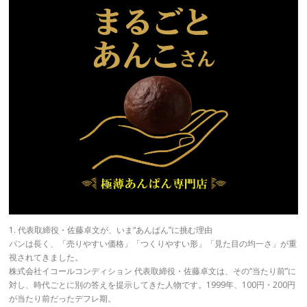
1. 代表取締役・佐藤卓文が、いま“あんぱん”に挑む理由
パンは長く、「売りやすい価格」「つくりやすい形」「見た目の均一さ」が重
視されてきました。
株式会社イコールコンディション 代表取締役・佐藤卓文は、その“当たり前”に
対し、時代ごとに別の答えを提示してきた人物です。1999年、100円・200円
が当たり前だったデフレ期。