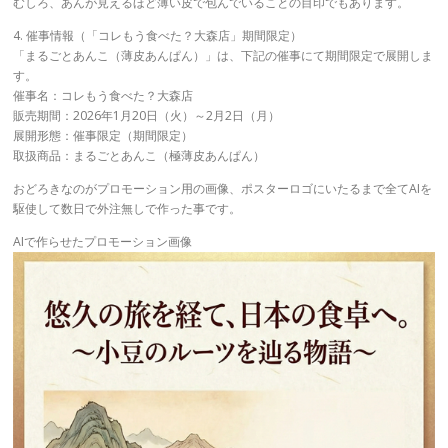
むしろ、あんが見えるほど薄い皮で包んでいることの目印でもあります。
4. 催事情報（「コレもう食べた？大森店」期間限定）
「まるごとあんこ（薄皮あんぱん）」は、下記の催事にて期間限定で展開しま
す。
催事名：コレもう食べた？大森店
販売期間：2026年1月20日（火）～2月2日（月）
展開形態：催事限定（期間限定）
取扱商品：まるごとあんこ（極薄皮あんぱん）
おどろきなのがプロモーション用の画像、ポスターロゴにいたるまで全てAIを
駆使して数日で外注無しで作った事です。
AIで作らせたプロモーション画像