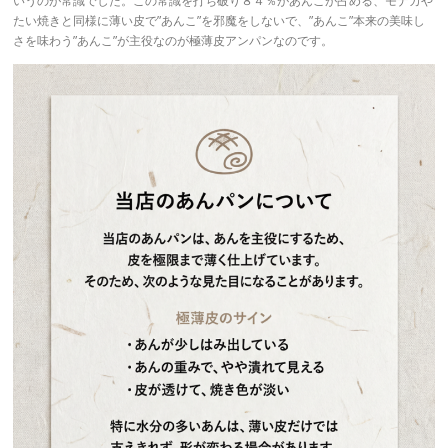
いうのが常識でした。この常識を打ち破り８４％があんこが占める、モナカや
たい焼きと同様に薄い皮で”あんこ”を邪魔をしないで、”あんこ”本来の美味し
さを味わう”あんこ”が主役なのが極薄皮アンパンなのです。