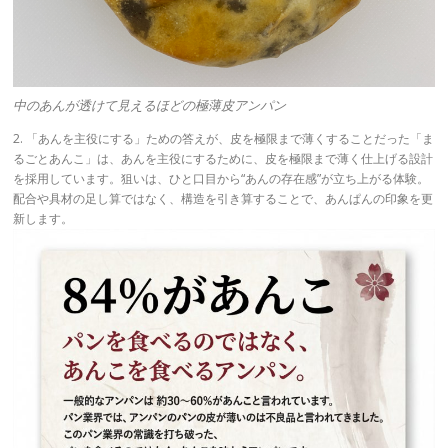
中のあんが透けて見えるほどの極薄皮アンパン
2. 「あんを主役にする」ための答えが、皮を極限まで薄くすることだった「ま
るごとあんこ」は、あんを主役にするために、皮を極限まで薄く仕上げる設計
を採用しています。狙いは、ひと口目から“あんの存在感”が立ち上がる体験。
配合や具材の足し算ではなく、構造を引き算することで、あんぱんの印象を更
新します。