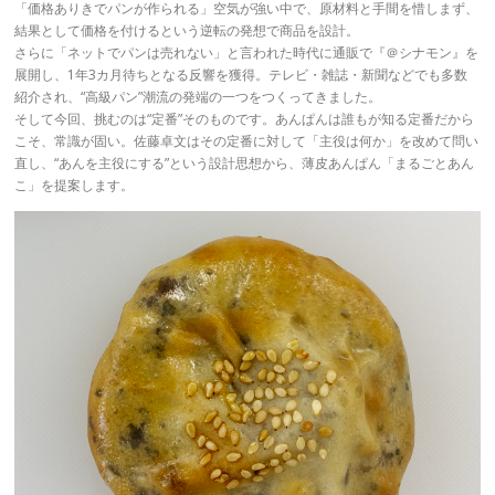
「価格ありきでパンが作られる」空気が強い中で、原材料と手間を惜しまず、
結果として価格を付けるという逆転の発想で商品を設計。
さらに「ネットでパンは売れない」と言われた時代に通販で『＠シナモン』を
展開し、1年3カ月待ちとなる反響を獲得。テレビ・雑誌・新聞などでも多数
紹介され、“高級パン”潮流の発端の一つをつくってきました。
そして今回、挑むのは“定番”そのものです。あんぱんは誰もが知る定番だから
こそ、常識が固い。佐藤卓文はその定番に対して「主役は何か」を改めて問い
直し、“あんを主役にする”という設計思想から、薄皮あんぱん「まるごとあん
こ」を提案します。